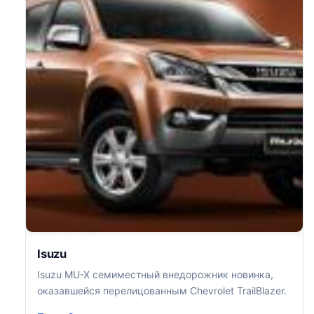
Isuzu
Isuzu MU-X семиместный внедорожник новинка,
оказавшейся перелицованным Chevrolet TrailBlazer.