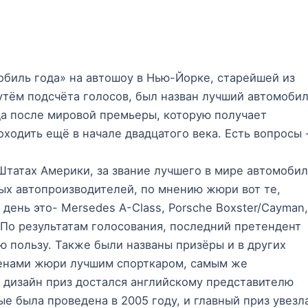
биль года» на автошоу в Нью-Йорке, старейшей из
тём подсчёта голосов, был назван лучший автомобил
ада после мировой премьеры, которую получает
ходить ещё в начале двадцатого века. Есть вопросы 
татах Америки, за звание лучшего в мире автомобил
ых автопроизводителей, по мнению жюри вот те,
день это- Mersedes A-Class, Porsche Boxster/Cayman,
. По результатам голосования, последний претендент
ю пользу. Также были названы призёры и в других
членами жюри лучшим спорткаром, самым же
и дизайн приз достался английскому представителю
ые была проведена в 2005 году, и главный приз увезл