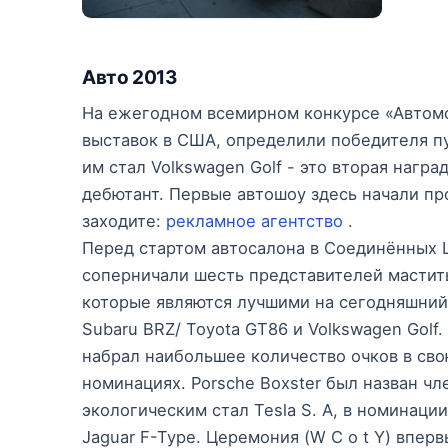
Авто 2013
На ежегодном всемирном конкурсе «Автомо
выставок в США, определили победителя пу
им стал Volkswagen Golf - это вторая нагр
дебютант. Первые автошоу здесь начали про
заходите:
рекламное агентство
.
Перед стартом автосалона в Соединённых Ш
соперничали шесть представителей мастит
которые являются лучшими на сегодняшний 
Subaru BRZ/ Toyota GT86 и Volkswagen Golf
набрал наибольшее количество очков в сво
номинациях. Porsche Boxster был назван 
экологическим стал Tesla S. А, в номинаци
Jaguar F-Type. Церемония (W C o t Y) вперв