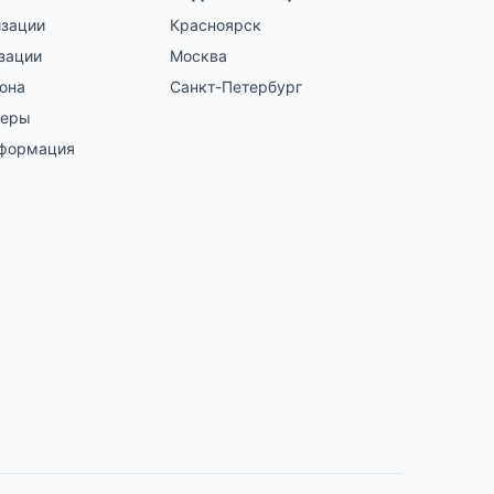
изации
Красноярск
зации
Москва
гона
Санкт-Петербург
зеры
нформация