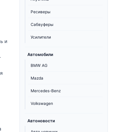
Ресиверы
Сабвуферы
Усилители
ь и
Автомобили
-
BMW AG
я
Mazda
Mercedes-Benz
Volkswagen
Автоновости
а
Авто новинки