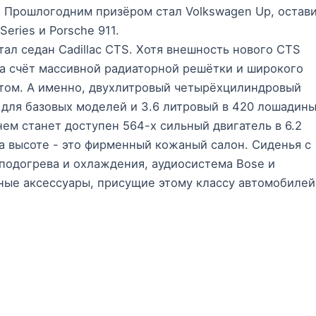
6. Прошлогодним призёром стал Volkswagen Up, остав
eries и Porsche 911.
тал седан Cadillac CTS. Хотя внешность нового СТS
а счёт массивной радиаторной решётки и широкого
потом. А именно, двухлитровый четырёхцилиндровый
 для базовых моделей и 3.6 литровый в 420 лошадин
ем станет доступен 564-х сильный двигатель в 6.2
на высоте - это фирменный кожаный салон. Сиденья с
подогрева и охлаждения, аудиосистема Bose и
зные аксессуары, присущие этому классу автомобилей