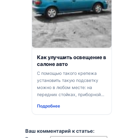
Как улучшить освещение в
салоне авто
С помощью такого крепежа
установить такую подсветку
можно в любом месте: на
передних стойках, приборной
панели, в багажнике, бардачке,
Подробнее
возле вещевых карманов и,
конечно же, на потолке
Ваш комментарий к статье: