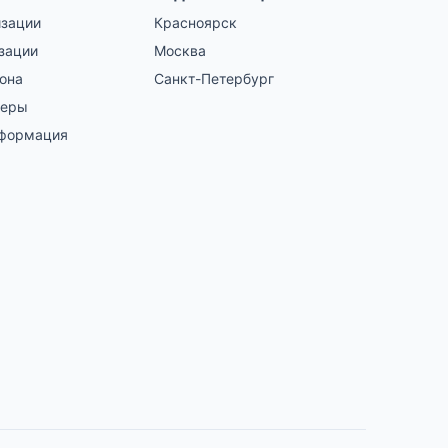
изации
Красноярск
зации
Москва
гона
Санкт-Петербург
зеры
нформация