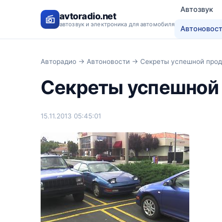
Автозвук
avtoradio.net
автозвук и электроника для автомобиля
Автоновос
Авторадио
→
Автоновости
→ Секреты успешной прод
Секреты успешной
15.11.2013 05:45:01