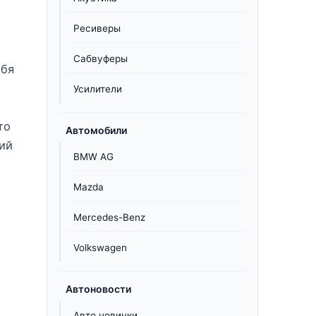
Ресиверы
Сабвуферы
ебя
Усилители
то
Автомобили
ний
BMW AG
Mazda
Mercedes-Benz
т
Volkswagen
Автоновости
Авто новинки