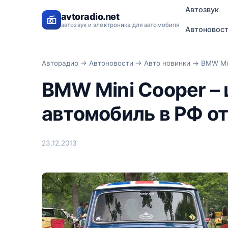
Автозвук
avtoradio.net
автозвук и электроника для автомобиля
Автоновос
Авторадио
→
Автоновости
→
Авто новинки
→ BMW Mini
BMW Mini Cooper – 
автомобиль в РФ от
23.12.2013