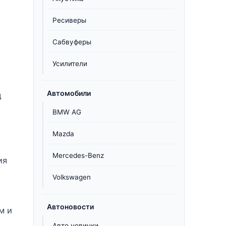
Ресиверы
Сабвуферы
Усилители
Автомобили
4
BMW AG
Mazda
е
Mercedes-Benz
ия
Volkswagen
.
Автоновости
м и
Авто новинки