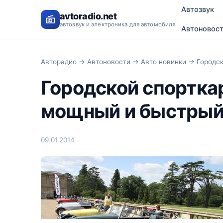
Автозвук
avtoradio.net
автозвук и электроника для автомобиля
Автоновос
Авторадио
→
Автоновости
→
Авто новинки
→ Городск
Городской спорткар
мощный и быстрый 
09.01.2014