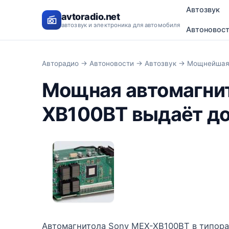
Автозвук
avtoradio.net
автозвук и электроника для автомобиля
Автоновос
Авторадио
→
Автоновости
→
Автозвук
→ Мощнейшая 1
Мощная автомагнит
XB100BT выдаёт до 
Автомагнитола Sony MEX-XB100BT в типора