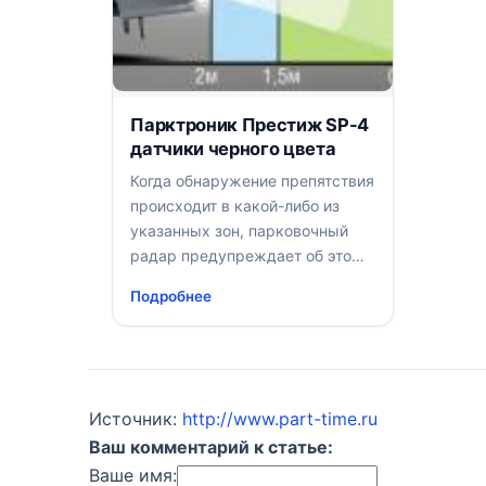
Парктроник Престиж SP-4
датчики черного цвета
Когда обнаружение препятствия
происходит в какой-либо из
указанных зон, парковочный
радар предупреждает об этом
событии цветом дисплея,
Подробнее
подачей звуковых сигналов и
отображением расстояния на
экране бортового компьютера
Источник:
http://www.part-time.ru
Ваш комментарий к статье:
Ваше имя: