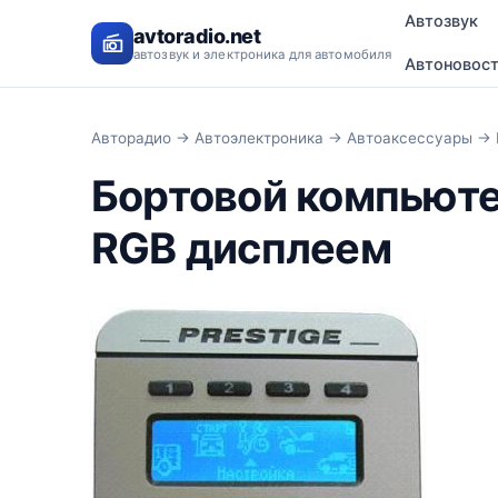
Автозвук
avtoradio.net
автозвук и электроника для автомобиля
Автоновос
Авторадио
→
Автоэлектроника
→
Автоаксессуары
→ 
Бортовой компьюте
RGB дисплеем