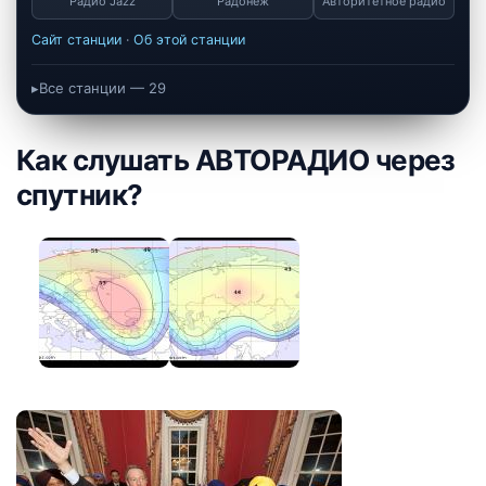
Радио Jazz
Радонеж
Авторитетное радио
Сайт станции
·
Об этой станции
Все станции — 29
Как слушать АВТОРАДИО через
спутник?