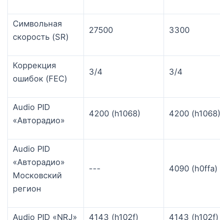
Символьная
27500
3300
скорость (SR)
Коррекция
3/4
3/4
ошибок (FEC)
Audio PID
4200 (h1068)
4200 (h1068
«Авторадио»
Audio PID
«Авторадио»
---
4090 (h0ffa)
Московский
регион
Audio PID «NRJ»
4143 (h102f)
4143 (h102f)