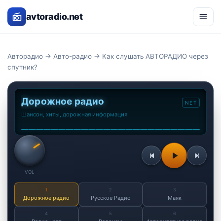
avtoradio.net
Авторадио
→
Авто-радио
→ Как слушать АВТОРАДИО через
спутник?
Дорожное радио
NET
Шансон, хиты, дорожная информация
VOL
1
2
3
Дорожное радио
Русское Радио
Маяк
4
5
6