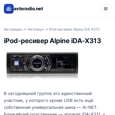
avtoradio.net
Авторадио
→
Автозвук
→ iPod-ресивер Alpine iDA-X313
iPod-ресивер Alpine iDA-X313
В сегодняшней группе это единственный
участник, у которого кроме USB есть ещё
собственная универсальная шина — Ai-NET.
Ближайший родственник — аппарат iDA-X311, у