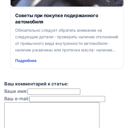
Советы при покупке подержанного
автомобиля
Обязательно следует обратить внимание на
следующие детали:- проверить наличие отклонений
от привычного вида внутренности автомобиля-
наличие ржавчины или протечки масла- наличие
зашпатлеванных мест, мест с отслаивающейся
Подробнее
краской- наличие царапин и трещин на стеклах-
правильность развала и сходимости- наличие
домкрата и запасного колеса- автомобиль должен
стоять ровно, без крена- осмотрите состояние
Ваш комментарий к статье:
автомобиля и показание спидометра- не должна
Ваше имя:
быть повреждена обивка сидений, посторонние
Ваш e-mail:
запахи не должны присутствовать в салоне Кстати,
небезынтересно- ремонт wv