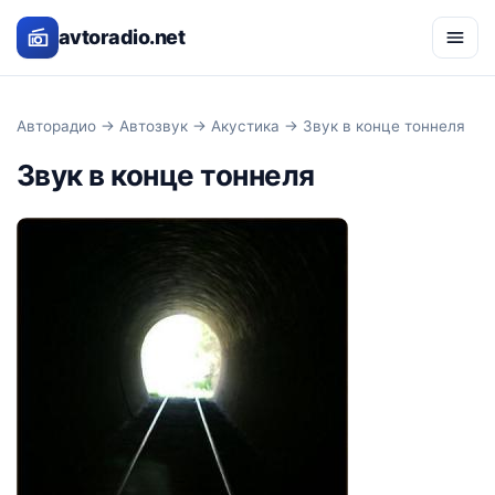
avtoradio.net
Авторадио
→
Автозвук
→
Акустика
→ Звук в конце тоннеля
Звук в конце тоннеля