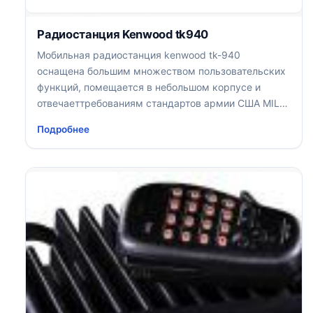
Радиостанция Kenwood tk940
Мобильная радиостанция kenwood tk-940
оснащена большим множеством пользовательских
функций, помещается в небольшом корпусе и
отвечаеттребованиям стандартов армии США MIL-
STD
Подробнее