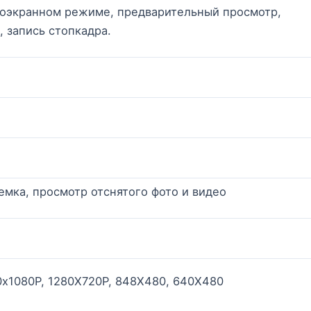
ноэкранном режиме, предварительный просмотр,
, запись стопкадра.
емка, просмотр отснятого фото и видео
0х1080P, 1280Х720P, 848Х480, 640X480