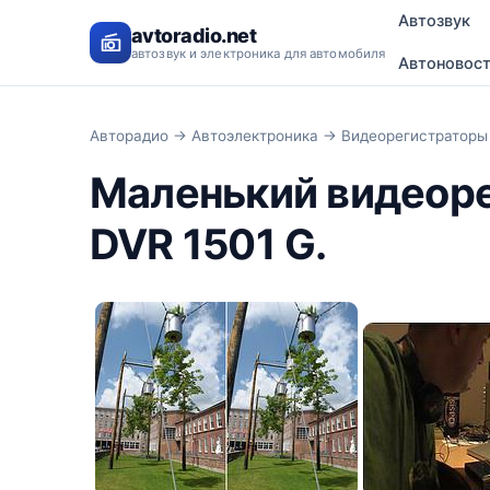
Автозвук
avtoradio.net
автозвук и электроника для автомобиля
Автоновос
Авторадио
→
Автоэлектроника
→
Видеорегистраторы
Маленький видеорег
DVR 1501 G.