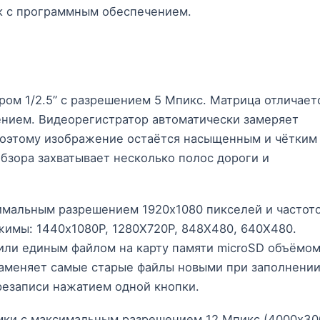
ск с программным обеспечением.
ом 1/2.5” с разрешением 5 Мпикс. Матрица отличает
нием. Видеорегистратор автоматически замеряет
поэтому изображение остаётся насыщенным и чётким
обзора захватывает несколько полос дороги и
имальным разрешением 1920х1080 пикселей и частот
ежимы: 1440х1080P, 1280Х720P, 848Х480, 640X480.
т или единым файлом на карту памяти microSD объёмом
 заменяет самые старые файлы новыми при заполнени
резаписи нажатием одной кнопки.
мки с максимальным разрешением 12 Мпикс (4000х30