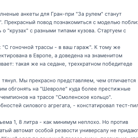
олненые анкеты для Гран-при "За рулем" станут
. Прекрасный повод познакомиться с моделью побли
 о "крузах" с разными типами кузова. Стартуем с
 "С гоночной трассы - в ваш гараж". К тому же
ектирована в Европе, а доведена на знаменитом
вает: такая же на седане, трехкратном победитеде
е тянул. Мы прекрасно представляем, чем отличается
бим обгонять на "Шевроле" куда более престижные
чемпионов на трассе "Смоленское кольцо".
бностей силового агрегата, - констатировал тест-пи
бъема 1, 8 литра - как минимум неплохо. Но против
чатый автомат особой резвости универсалу не придаю