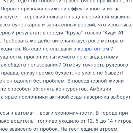
"Круз" едет по гоночной трассе очень правильно, эт
. Первые признаки снижени эффективности из-за
 круге, - хороший показатель для серийной машины.
всех суперкаров и заряженных версий, что испытыва
рный результат: впереди "Круза" только "Ауди-А1".
 Требовать же действительно шустрого мотора от
иходится. Вы еще не слышали о
ковры оптом
?
 сущности, прогон испытуемого по стандартному
огах общего пользования? Отмечу точность рулевого
правда, снизу громко бухает, но укого не бывает!
ок он одолел без проблем. В повседневной жизни
не способен обгонять конкурентов. Амбиции
 а ярые поклонники активой езды наверняка выберут
сы и автомат - враги экономичности. В городе при
ко водитель" топливо уходило от 12, 5 до 14 литров
ое зависело от пробок. На тест ездили втроем,