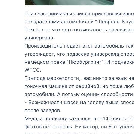
Три счастливчика из числа приславших зап
обладателями автомобилей "Шевроле-Круз"
Тем более что есть возможность рассказать
универсала.
Производитель подает этот автомобиль так:
утверждает, что подвеска универсала спро
немецком треке "Нюрбургринг". И подчерки
WTCC.
Гомпода маркетологи,, вас никто за язык н
гоночная машина от серийной, но тоже лю
автомобили. А потому оценим способности 
- Возможности шасси на голову выше спосо
после заездов.
М-да, а поначалу казалось, что 140 сил с о
фактов не попрешь. Ни мотор, ни 6-ступен