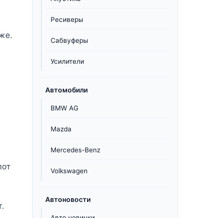
Ресиверы
же.
Сабвуферы
Усилители
Автомобили
BMW AG
Mazda
Mercedes-Benz
лот
Volkswagen
Автоновости
т.
Авто новинки