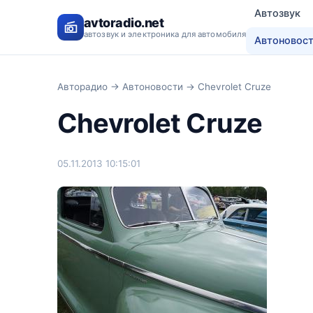
Автозвук
avtoradio.net
автозвук и электроника для автомобиля
Автоновос
Авторадио
→
Автоновости
→ Chevrolet Cruze
Chevrolet Cruze
05.11.2013 10:15:01