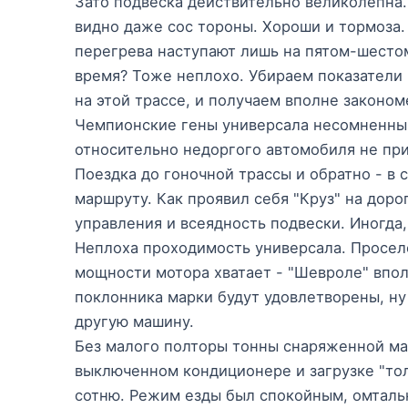
Зато подвеска действительно великолепна. 
видно даже сос тороны. Хороши и тормоза
перегрева наступают лишь на пятом-шестом
время? Тоже неплохо. Убираем показатели 
на этой трассе, и получаем вполне закономе
Чемпионские гены универсала несомненны.
относительно недоргого автомобиля не пр
Поездка до гоночной трассы и обратно - в
маршруту. Как проявил себя "Круз" на дор
управления и всеядность подвески. Иногда, 
Неплоха проходимость универсала. Просел
мощности мотора хватает - "Шевроле" впол
поклонника марки будут удовлетворены, ну
другую машину.
Без малого полторы тонны снаряженной мас
выключенном кондиционере и загрузке "толь
сотню. Режим езды был спокойным, омтальн